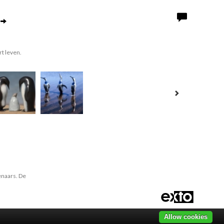
t leven.
enaars. De
Allow cookies