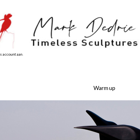
s account aan
.
Warm up