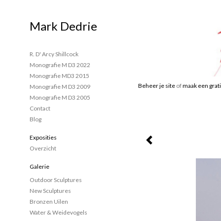
Mark Dedrie
R. D' Arcy Shillcock
Monografie M D3 2022
Monografie MD3 2015
Beheer je site
of
maak een grati
Monografie M D3 2009
Monografie M D3 2005
Contact
Blog
Exposities
Overzicht
Galerie
Outdoor Sculptures
New Sculptures
Bronzen Uilen
Water & Weidevogels