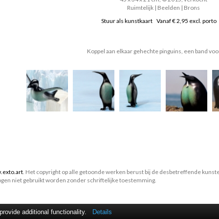
Ruimtelijk | Beelden | Brons
Stuur als kunstkaart
Vanaf € 2,95 excl. porto
Koppel aan elkaar gehechte pinguins, een band voor
exto.art
. Het copyright op alle getoonde werken berust bij de desbetreffende kunst
gen niet gebruikt worden zonder schriftelijke toestemming.
ovide additional functionality.
Details