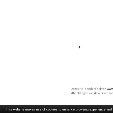
Deze site is onderdeel van
www.
afbeeldingen van de werken mo
This website makes use of cookies to enhance browsing experience and pr